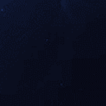
分析。一些专家指出，这种积极信号意味着
效措施帮助他们尽快恢复，而非单纯追求短
部形象，对未来的发展非常有利。
前关于这些受伤球员康复的信息，无疑激发
种正向反馈显然也是推动整个团队不断前行
闻、克劳德和傅欢正以积极态势朝着康复目
是整个团队精神支柱的一部分。因此，他们
备更强竞争力，同时也满足了广大粉丝对于