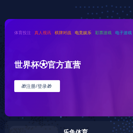
立即注册
ob体育在线登录官
体育数据平台
OB体育在线登录官网 OFFICIAL WEBSITE
自2022年创立以来，
ob体育在线登录官网
致力于
欧洲杯、LPL在内的热门赛事直播与数据服务，