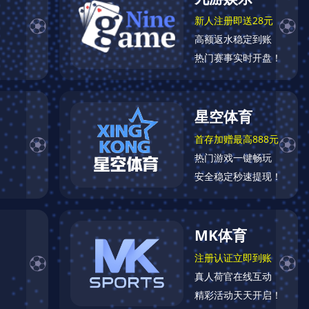
2026-06-13 23:11
36 次阅读
德的康复进展情况，并指出傅欢复出的希望
的整体实力也将得到提升。这篇文章将从四
伤病恢复情况、对球队战绩的影响、教练组
将深入探讨，以期为读者提供全面的信息与