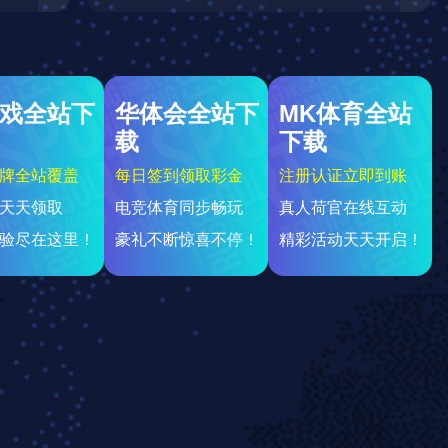
时间，这对球队来说无疑是一次打击。然
表现出色，医生和理疗师均给予了积极评
态也越来越稳定，显示出强烈的重返赛场的
最新动态，他目前已经进入到恢复训练阶
高强度训练中，这对于他重新适应比赛节奏
友们看到了希望。
在推进中。队医表示他的恢复进展顺利，有
仅让球队士气大增，也为即将到来的比赛注