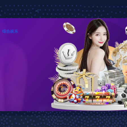
体育
下载App
公司简介
网
官网 · 权威
为用户提供包括NBA、英超、
广受用户信赖。