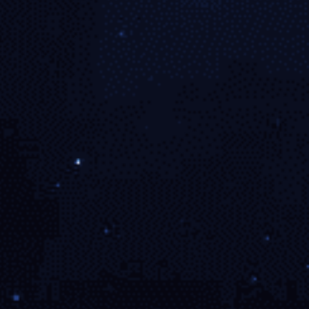
皇马核心球员对阿隆索战
托纳利转会
术安排表
费超1亿
2026-06-09
2026-07-13
推荐网站