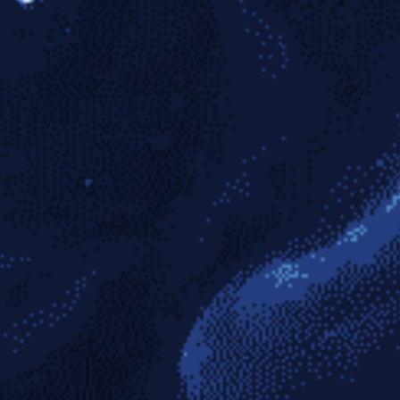
地发挥他们各自的优势。例如，对于蒯纪闻，可
而对于克劳德，则可以利用其速度和技术进行快
其次，在训练安排上，教练组需要合理控制这几
再次受伤。同时，通过有针对性的训练，让他们
在实际比赛中，也应该给予他们一定时间来适应
最后，为了增强团队默契，在未来几场热身赛中
心成员与其他队友进行配合演练。这不仅有助于
团结一致，共同迎接挑战。
4、球迷与媒体反响
对于蒯纪闻、克劳德及傅欢等人的恢复情况，不
许多粉丝通过社交平台分享自己的看法，有的人
表现预期。他们相信，一旦这些核心成员重返阵