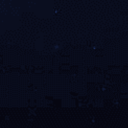
不出售奥利塞但
-29
ob体育在线登录官网
ob体育在线登录官网官方网站【KY1.AC】官网认证:手机
版、app下载、登录入口、官方网站、网页版、平台、网