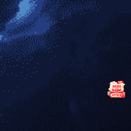
法，以提升竞技水平并实现长期目标。他们
一定冲击力。
觑，他们在上个赛季展示出的韧劲让人印象
都可能出现意外结果，因此其他球队同样不
整体竞技水平显著提高。然而，这种竞争加
不仅关系到积分榜，更直接影响到教练职务
队，都必须全力以赴迎接挑战。
纷加强了品牌建设与商业运作。这种发展趋
升，还需考虑如何扩大球迷基础，提高商业