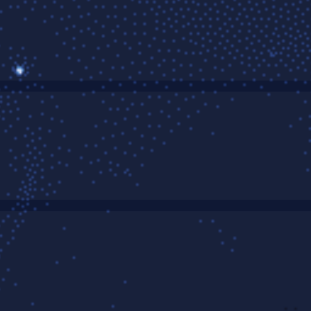
随着新赛季的临近，英超联赛的争冠形势愈发明
指出，阿森纳和曼城仍然是下赛季的争冠热门，
这一观点引发了广泛讨论。本文将从四个方面详
优势、利物浦的发展潜力、其他球队的挑战以及