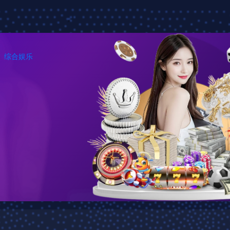
体育
下载App
公司简介
网
官网 · 权威
为用户提供包括NBA、英超、
广受用户信赖。