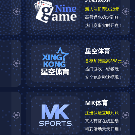
2026-06-12 22:49
32 次阅读
朗。著名足球分析师卡拉格在近期的分析中
而利物浦则在逐渐缩小与曼联之间的差距。
细探讨这一话题，包括阿森纳和曼城的竞争
整体联赛环境对争冠形势的影响。通过深入