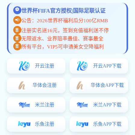
立即下载ob体育在线登录官网APP