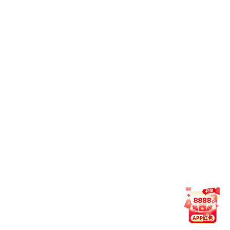
而失去像姆巴佩这样核心球员，无疑将对他们造成重
大打击。因此，他们势必会采取措施来挽留这位年轻
天才。
据了解，为了留住姆巴佩，巴黎圣日耳曼已经提出了
丰厚的新合同，并承诺给予他更大的话语权，包括在
转会决策上的参与。这种策略虽旨在保留核心球员，
但同时也可能促使其他队员的不满情绪升温，这对于
球队内部氛围及团结性都是一种挑战。
此外，如果最终无法阻止姆巴佩离开，那么巴黎圣日
耳曼可能不得不面对巨额资金流失的问题。他们需要
提前规划好接替者，以免因单一核心离队导致整个团
队实力下降。因此，在这场博弈中，如何权衡利益与
风险，将是一道难题。