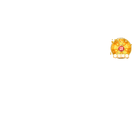
这样的情况下，与弗洛伦蒂诺会面的意义变得尤为重
要。这不仅关乎他的个人职业规划，也涉及他未来的
发展方向。
姆巴佩显然渴望赢得更多荣誉，而皇家马德里作为历
史悠久且战绩辉煌的豪门，无疑能够为他提供这样的
平台。如果他决定加盟皇马，将有机会参与欧冠联赛
等顶级赛事，并与世界级球员并肩作战，从而进一步
提升自己的竞技水平。同时，这也将帮助他实现个人
品牌价值最大化。
3、巴黎圣日耳曼的态度
作为目前姆巴佩效力所在俱乐部，巴黎圣日耳曼必然
对他的去留极为关注。近年来，该俱乐部投入大量资
金，引进了一系列明星球员，希望能获得丰厚回报。