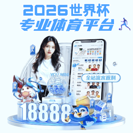
立即注册
ob体育在线登录官网
官网 · 权威体育数据平
台
OB体育在线登录官网 OFFICIAL WEBSITE
自2022年创立以来，
ob体育在线登录官网
致力于为用
户提供包括NBA、英超、欧洲杯、LPL在内的热门赛事
直播与数据服务，广受用户信赖。