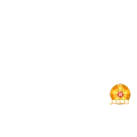
理辅导，以帮助自己应对压力和焦虑。在治疗过程
中，他学会了如何管理情绪，通过积极暗示和冥想等
方法来增强自信心。
此外，他也借助社交媒体分享自己的康复过程，与其
他同样遭遇伤病困扰的人交流经验。这不仅减轻了自
己的孤独感，还激励了许多人共同奋斗。他深知，每
一次倒下都意味着一次重新站起的机会，而这种精神
正是体育竞技所需的重要品质。
通过不断地自我调适，这位运动员逐渐树立起坚定信
念：即使身处逆境，也要勇往直前。他相信，只要保
持积极向上的态度，一切困难都能迎刃而解。因此，
在经历多次挫折之后，他依然选择坚持，并渴望再次
为国家队争光。