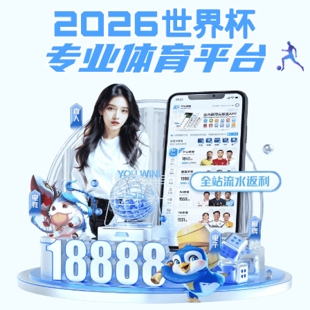
立即注册
ob体育在线登录官网
官网 · 权威体育数据平
台
OB体育在线登录官网 OFFICIAL WEBSITE
自2022年创立以来，
ob体育在线登录官网
致力于为用
户提供包括NBA、英超、欧洲杯、LPL在内的热门赛事
直播与数据服务，广受用户信赖。