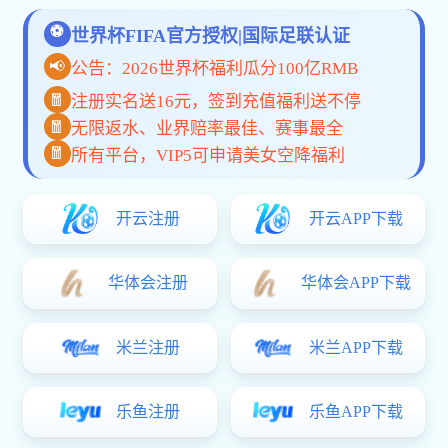
立即下载ob体育在线登录官网APP