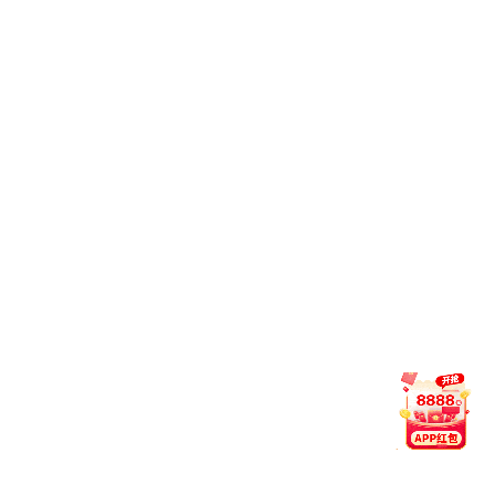
赛中，他们未能充分利用主场之利，很大程度上是因
为自身水平不足以支撑这种期待。
而且，在主场作战时，由于过于依赖观众支持，一旦
开局不顺或者遭遇早期失球，就容易陷入被动局面。
在这种情况下，即使是熟悉的主场环境也很难帮助他
们恢复信心和斗志，这使得他们在关键赛事中的表现
受到严重影响。
因此，总体来看，在与强敌交锋时，即便是身处熟悉
的主场环境，巴列卡诺依然面临着巨大的挑战，其胜
算显得更加渺茫。
4、战术应对策略探讨
针对即将到来的强敌挑战，如何制定有效战术成为决