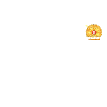
具体数据来看，与一些西甲豪门（如皇家马德里、巴
塞罗那等）的交锋中，即使是主场作战，巴列卡诺也
经常难以取得理想结果。这些记录不仅反映了两队实
力上的差距，也暗示着心理层面的劣势，让球员在比
赛中更加谨慎和紧张。
因此，从历史交锋记录来看，可以明显看出巴列卡诺
在面对这些强敌时胜算微乎其微，这进一步加剧了他
们本场比赛取胜的不确定性。
3、主场表现特点
尽管主场作战通常被视为一种优势，但对于巴列卡诺
来说，其实情况并非如此简单。他们虽然能够吸引到
更多本土支持者，但面对实力更加强大的对手时，这
种助威效果常常无法转化为实际成绩。在许多重要比