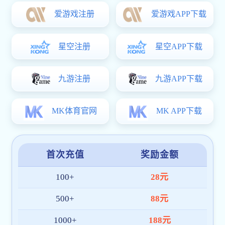
首页
/
体育热点
/ 正文
2026-05-27 21:37
80 次阅读
库明加深情回忆与库里追梦的兄弟情谊始
终如一不曾改变
在篮球的世界里，兄弟情谊不仅体现在场上的配合与
默契，更是在场下的深厚友谊。库明加作为一名年轻
球员，虽年纪轻轻，却在与库里和追梦的交往中感受
到了真挚的友情。在回忆中，他找到了自己的定位，
也看到了兄弟间互相扶持的重要性。本文将从四个方
面深入探讨库明加对这段兄弟情谊的深情回忆，以及