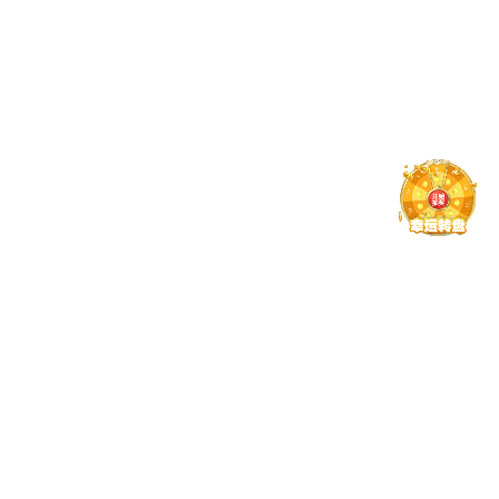
除了个人能力之外，阿尔瓦雷斯身上的商业价值同样
吸引着巴黎。从品牌推广到票房效应，他都是一个极
具潜力的人选。有鉴于此，即使与马竞之间的谈判暂
时搁置，巴黎依然决定迅速推进对他的转会事宜，以
免错失良机。
此外，从阿尔瓦雷斯本人来看，他也非常渴望能加盟
一家更具竞争力的平台来证明自己。在这样的背景
下，不论是从职业生涯发展还是个人发展的角度来
看，他都倾向于离开目前所在俱乐部，并寻找新的挑
战机会。
3、各方对转会的反应
对于此次谈判推迟，各方反应不一。从马德里竞技方
面来看，他们并未表现出过于焦虑，而是保持了一定