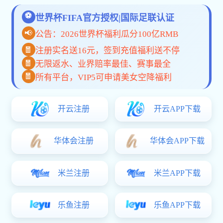
立即下载ob体育在线登录官网APP