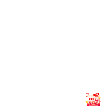
程度上的冷静。他们相信，只要能妥善解决一些内部
问题，就能促成交易。然而，对于他们而言，更加迫
切的是如何确保自身利益最大化。
相较之下，巴黎圣日耳曼则显得较为积极。他们意识
到，目前是进行人员调整的重要时期。如果继续拖
延，将可能错失其他优秀球员。而且，在新赛季即将
来临之际，加快引援节奏显得尤为重要。因此，迅速
启动阿尔瓦雷斯的转会事宜成为了他们的重要战略选
择。
而对于球迷而言，这场“闹剧”无疑引发了热烈讨论。
不少球迷期待看到阿尔瓦雷斯穿上法甲豪门球队战
袍，也有部分人质疑这种急于求成是否真的合理。他
们希望各方能够理性面对这笔交易，为未来带来更多